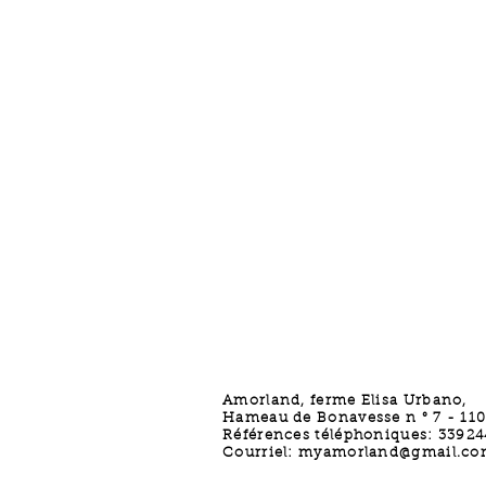
Amorland, ferme Elisa Urbano,
Hameau de Bonavesse n ° 7 - 1102
Références téléphoniques: 3392
Courriel:
myamorland@gmail.co