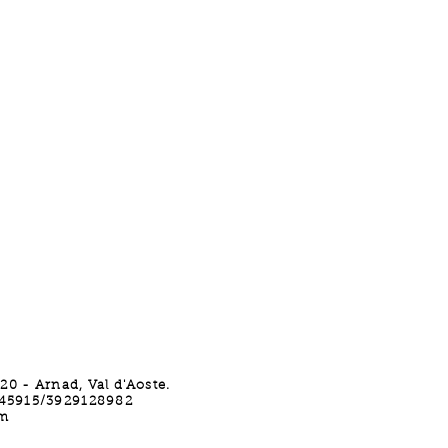
0 - Arnad, Val d'Aoste.
445915/3929128982
m